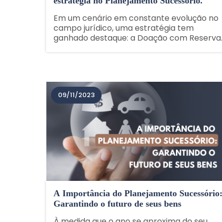
estratégia no Planejamento Sucessório.
Em um cenário em constante evolução no
campo jurídico, uma estratégia tem
ganhado destaque: a Doação com Reserva
de Usufruto. Este mecanismo, inserido no
âmbito do planejamento sucessório,
oferece uma abordagem única na
transmissão patrimonial, garantindo......
09/11/2023
A Importância do Planejamento Sucessório
Garantindo o futuro de seus bens
À medida que o ano se aproxima do seu