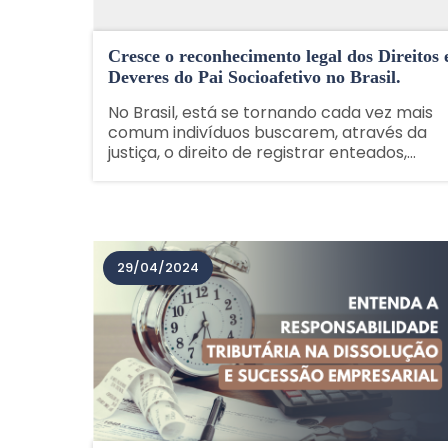
Cresce o reconhecimento legal dos Direitos 
Deveres do Pai Socioafetivo no Brasil.
No Brasil, está se tornando cada vez mais
comum indivíduos buscarem, através da
justiça, o direito de registrar enteados,
sobrinhos e outras crianças como filhos.
Essa relação, baseada em laços de amor e
criação, é reconhecida social e
afetivamente, trazendo......
29/04/2024