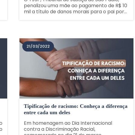
penalizou uma mãe ao pagamento de R$ 10
mil a título de danos morais para o pai por
e
alienação parental. O juiz da 3ª Vara Cível
de Pindamonhangaba, em São......
21/03/2022
Tipificação de racismo: Conheça a diferença
entre cada um deles
go
Em homenagem ao Dia Internacional
o
contra a Discriminação Racial,