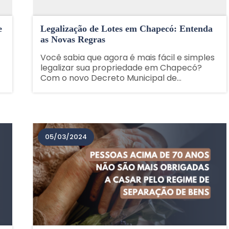
e
Legalização de Lotes em Chapecó: Entenda
as Novas Regras
Você sabia que agora é mais fácil e simples
legalizar sua propriedade em Chapecó?
Com o novo Decreto Municipal de
Individualização de Lotes em Condomínio,
você pode regularizar sua situação
imobiliária de forma descomplicada. O
Decreto Municipal 47.139 foi......
05/03/2024