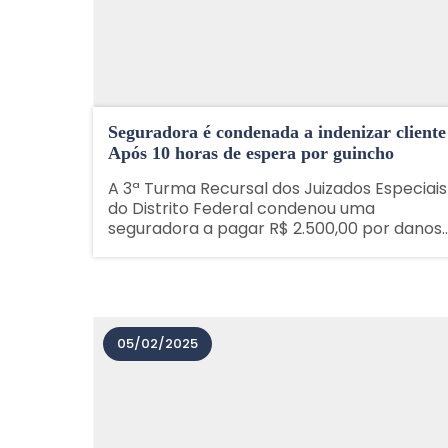
Seguradora é condenada a indenizar cliente
Após 10 horas de espera por guincho
A 3ª Turma Recursal dos Juizados Especiais
do Distrito Federal condenou uma
seguradora a pagar R$ 2.500,00 por danos
morais a um cliente que aguardou mais de
10 horas por um serviço de reboque, apesa
de ter contratado assistência 24 horas. O
caso ocorreu......
05/02/2025