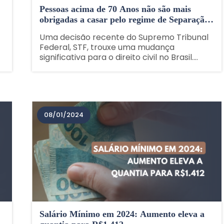
Pessoas acima de 70 Anos não são mais
obrigadas a casar pelo regime de Separação
de Bens (duplicado)
Uma decisão recente do Supremo Tribunal
Federal, STF, trouxe uma mudança
significativa para o direito civil no Brasil.
Agora, de acordo com a determinação,
pessoas com mais de 70 anos não são mais
obrigadas a casar pelo regime de
separação de bens,......
08/01/2024
Salário Mínimo em 2024: Aumento eleva a