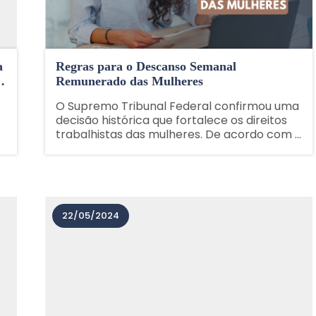
a
Regras para o Descanso Semanal
a
Remunerado das Mulheres
O Supremo Tribunal Federal confirmou uma
decisão histórica que fortalece os direitos
trabalhistas das mulheres. De acordo com a
nova determinação, as trabalhadoras têm
garantido o direito ao descanso semanal
remunerado coincidente com o domingo a
cada 15 dias......
22/05/2024