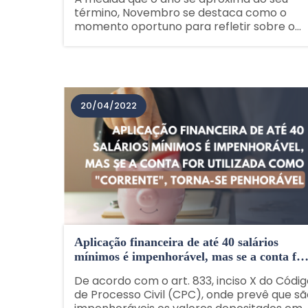
término, Novembro se destaca como o
momento oportuno para refletir sobre o
planejamento patrimonial e sucessório. Est
período é crucial para entender e agir de
forma proativa na......
20/04/2022
Aplicação financeira de até 40 salários
mínimos é impenhorável, mas se a conta for
utilizada como "corrente", torna-se
De acordo com o art. 833, inciso X do Códi
penhorável
de Processo Civil (CPC), onde prevê que sã