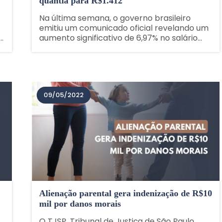
quantia para R$1.412
Na última semana, o governo brasileiro
emitiu um comunicado oficial revelando um
aumento significativo de 6,97% no salário
mínimo, elevando-o de 1.320 reais para 1.412
reais a partir de 1 de janeiro de 2024. Esta
decisão impactará diretamente os
salários......
09/05/2022
:
Alienação parental gera indenização de R$10
mil por danos morais
O TJSP, Tribunal de Justiça de São Paulo,