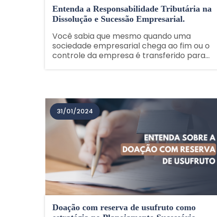
Entenda a Responsabilidade Tributária na
Dissolução e Sucessão Empresarial.
Você sabia que mesmo quando uma
sociedade empresarial chega ao fim ou o
controle da empresa é transferido para
outros sócios, os débitos tributários
pendentes não são esquecidos pelo fisco?
Neste guia completo, exploramos os
meandros da responsabilidade......
31/01/2024
Doação com reserva de usufruto como