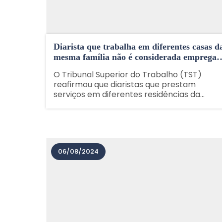
Diarista que trabalha em diferentes casas d
mesma família não é considerada empregad
doméstica.
O Tribunal Superior do Trabalho (TST)
reafirmou que diaristas que prestam
serviços em diferentes residências da
mesma família não são consideradas
empregadas domésticas e, portanto, não
possuem vínculo empregatício. A decisão
se baseia na legislação......
06/08/2024